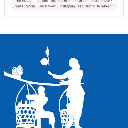
The Instagram Access Token is expired, Go to the Customizer >
JNews : Social, Like & View > Instagram Feed Setting, to refresh it.