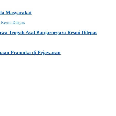
da Masyarakat
awa Tengah Asal Banjarnegara Resmi Dilepas
naan Pramuka di Pejawaran