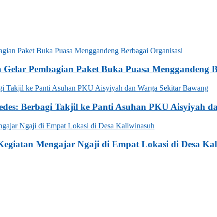
n Gelar Pembagian Paket Buka Puasa Menggandeng Be
des: Berbagi Takjil ke Panti Asuhan PKU Aisyiyah 
egiatan Mengajar Ngaji di Empat Lokasi di Desa Ka