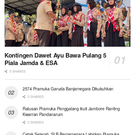
Kontingen Dawet Ayu Bawa Pulang 5
Piala Jamda & ESA
0 SHARES
2574 Pramuka Garuda Banjarnegara Dikukuhkan
0 SHARES
Ratusan Pramuka Penggalang ikuti Jambore Ranting
Kwarran Pandanarum
0 SHARES
Cetak Sejarah, SLB Banjarnegara Lahirkan Pramuka