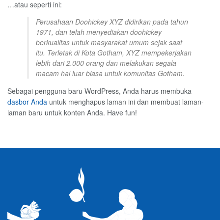
…atau seperti ini:
Perusahaan Doohickey XYZ didirikan pada tahun
1971, dan telah menyediakan doohickey
berkualitas untuk masyarakat umum sejak saat
itu. Terletak di Kota Gotham, XYZ mempekerjakan
lebih dari 2.000 orang dan melakukan segala
macam hal luar biasa untuk komunitas Gotham.
Sebagai pengguna baru WordPress, Anda harus membuka
dasbor Anda
untuk menghapus laman ini dan membuat laman-
laman baru untuk konten Anda. Have fun!