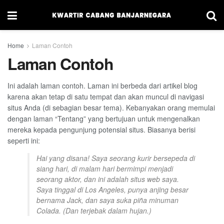
Home
Laman Contoh
Laman Contoh
Ini adalah laman contoh. Laman ini berbeda dari artikel blog
karena akan tetap di satu tempat dan akan muncul di navigasi
situs Anda (di sebagian besar tema). Kebanyakan orang memulai
dengan laman “Tentang” yang bertujuan untuk mengenalkan
mereka kepada pengunjung potensial situs. Biasanya berisi
seperti ini:
Hai yang disana! Saya seorang kurir bersepeda di
siang hari, di malam hari bermimpi menjadi
seorang aktor, dan ini adalah situs web saya.
Saya tinggal di Los Angeles, punya anjing besar
bernama Jack, dan saya suka piña minuman
Colada. (Dan terjebak dalam hujan.)