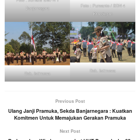
Foto : Purwanto / SDN 4
Banjarnegara
Krandegan
Dok. Istimewa
Dok. Istimewa
Previous Post
Ulang Janji Pramuka, Sekda Banjarnegara : Kuatkan
Komitmen Untuk Memajukan Gerakan Pramuka
Next Post