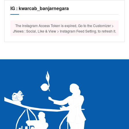
IG : kwarcab_banjarnegara
The Instagram Access Token is expired, Go to the Customizer >
JNews : Social, Like & View > Instagram Feed Setting, to refresh it.