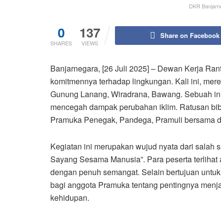
DKR Banjarne
0
137
Share on Facebook
SHARES
VIEWS
Banjarnegara, [26 Juli 2025] – Dewan Kerja Ra
komitmennya terhadap lingkungan. Kali ini, me
Gunung Lanang, Wiradrana, Bawang. Sebuah inis
mencegah dampak perubahan iklim. Ratusan bibi
Pramuka Penegak, Pandega, Pramuli bersama de
Kegiatan ini merupakan wujud nyata dari salah 
Sayang Sesama Manusia”. Para peserta terlihat 
dengan penuh semangat. Selain bertujuan untuk 
bagi anggota Pramuka tentang pentingnya men
kehidupan.