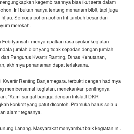
 mengungkapkan kegembiraannya bisa ikut serta dalam
pohon. Ini bukan hanya tentang menanam bibit, tapi juga
hijau. Semoga pohon-pohon ini tumbuh besar dan
enyum merekah.
uh Febriyansah menyampaikan rasa syukur kegiatan
dala jumlah bibit yang tidak sepadan dengan jumlah
dari Pengurus Kwartir Ranting, Dinas Kehutanan,
, akhirnya penanaman dapat terlaksana.
asi Kwartir Ranting Banjarnegara. terbukti dengan hadirnya
sung membersamai kegiatan, menekankan pentingnya
an. “Kami sangat bangga dengan inisiatif DKR
kah konkret yang patut dicontoh. Pramuka harus selalu
an alam,” tegasnya.
Gunung Lanang. Masyarakat menyambut baik kegiatan ini.