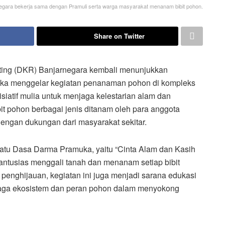
gara bekerja sama dengan Pramuli serta warga masyarakat menanam bibit pohon.
Share on Twitter
nting (DKR) Banjarnegara kembali menunjukkan
reka menggelar kegiatan penanaman pohon di kompleks
iatif mulia untuk menjaga kelestarian alam dan
t pohon berbagai jenis ditanam oleh para anggota
ngan dukungan dari masyarakat sekitar.
satu Dasa Darma Pramuka, yaitu “Cinta Alam dan Kasih
antusias menggali tanah dan menanam setiap bibit
penghijauan, kegiatan ini juga menjadi sarana edukasi
jaga ekosistem dan peran pohon dalam menyokong