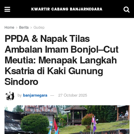
Home
Berita
Gudep
PPDA & Napak Tilas
Ambalan Imam Bonjol–Cut
Meutia: Menapak Langkah
Ksatria di Kaki Gunung
Sindoro
by
banjarnegara
27 October 2025