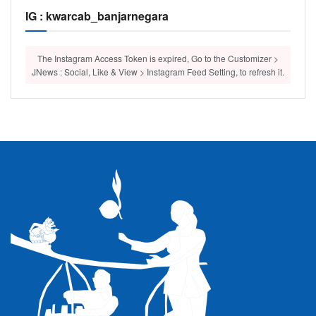
IG : kwarcab_banjarnegara
The Instagram Access Token is expired, Go to the Customizer >
JNews : Social, Like & View > Instagram Feed Setting, to refresh it.