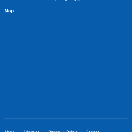
Map
About
Advertise
Privacy & Policy
Contact