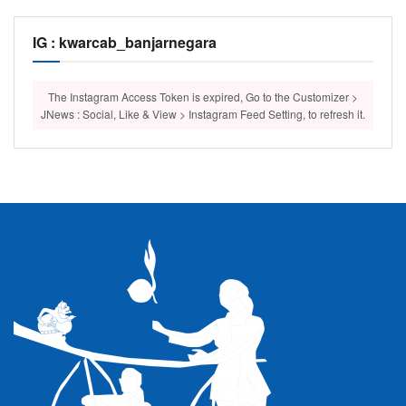
IG : kwarcab_banjarnegara
The Instagram Access Token is expired, Go to the Customizer >
JNews : Social, Like & View > Instagram Feed Setting, to refresh it.