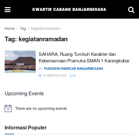
Home
Tag
kegiatanramadan
Tag:
kegiatanramadan
SAHARA, Ruang Tumbuh Karakter dan
Kebersamaan Pramuka SMAN 1 Karangkobar
BY
PUSDATIN KWARCAB BANJARNEGARA
18 MARCH 2026
0
Upcoming Events
There are no upcoming events.
Informasi Populer