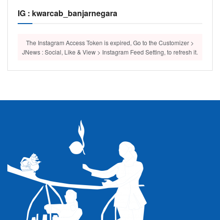
IG : kwarcab_banjarnegara
The Instagram Access Token is expired, Go to the Customizer >
JNews : Social, Like & View > Instagram Feed Setting, to refresh it.