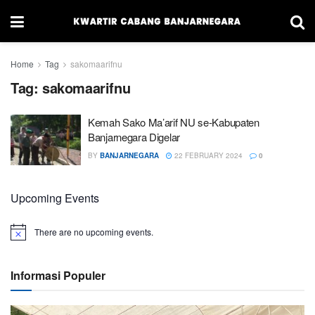
Home
Tag
sakomaarifnu
Tag:
sakomaarifnu
Kemah Sako Ma’arif NU se-Kabupaten
Banjarnegara Digelar
BY
BANJARNEGARA
22 FEBRUARY 2024
0
Upcoming Events
There are no upcoming events.
Informasi Populer