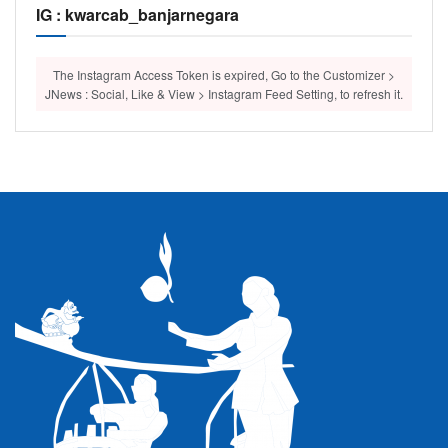
IG : kwarcab_banjarnegara
The Instagram Access Token is expired, Go to the Customizer >
JNews : Social, Like & View > Instagram Feed Setting, to refresh it.