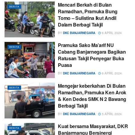
Mencari Berkah di Bulan
BERITA
Ramadhan, Pramuka Bung
Tomo – Sulistina Ikut Andil
Dalam Berbagi Takjil
BY
DKC BANJARNEGARA
6 APRIL 2024
Pramuka Sako Ma’arif NU
BERITA
Cabang Banjarnegara Bagikan
Ratusan Takjil Penyegar Buka
Puasa
BY
DKC BANJARNEGARA
6 APRIL 2024
Mengejar keberkahan Di Bulan
BERITA
Ramadhan, Pramuka Ken Arok
& Ken Dedes SMK N 2 Bawang
Berbagi Takjil
BY
DKC BANJARNEGARA
5 APRIL 2024
Kuat bersama Masyarakat, DKR
BERITA
Banjarmangu Bersinergi