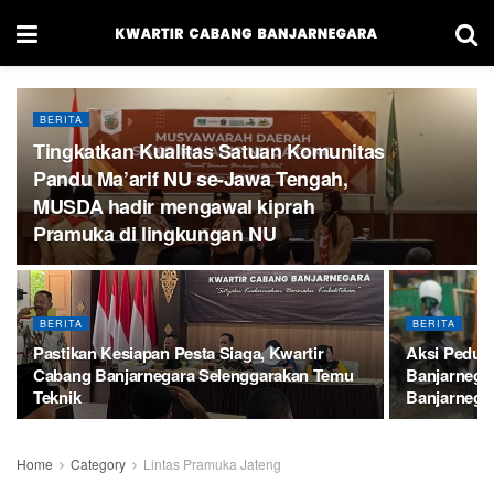
BERITA
Tingkatkan Kualitas Satuan Komunitas
Pandu Ma’arif NU se-Jawa Tengah,
MUSDA hadir mengawal kiprah
Pramuka di lingkungan NU
BERITA
BERITA
Pastikan Kesiapan Pesta Siaga, Kwartir
Aksi Pedul
Cabang Banjarnegara Selenggarakan Temu
Banjarnega
Teknik
Banjarnega
Home
Category
Lintas Pramuka Jateng