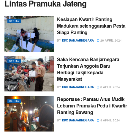
Lintas Pramuka Jateng
Kesiapan Kwartir Ranting
BERITA
Madukara selenggarakan Pesta
Siaga Ranting
BY
DKC BANJARNEGARA
26 APRIL 2024
Saka Kencana Banjarnegara
BERITA
Terjunkan Anggota Baru
Berbagi Takjil kepada
Masyarakat
BY
DKC BANJARNEGARA
8 APRIL 2024
Reportase : Pantau Arus Mudik
BERITA
Lebaran Pramuka Peduli Kwartir
Ranting Bawang
BY
DKC BANJARNEGARA
8 APRIL 2024