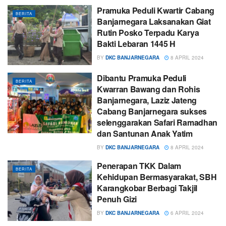
Pramuka Peduli Kwartir Cabang
BERITA
Banjarnegara Laksanakan Giat
Rutin Posko Terpadu Karya
Bakti Lebaran 1445 H
BY
DKC BANJARNEGARA
8 APRIL 2024
Dibantu Pramuka Peduli
BERITA
Kwarran Bawang dan Rohis
Banjarnegara, Laziz Jateng
Cabang Banjarnegara sukses
selenggarakan Safari Ramadhan
dan Santunan Anak Yatim
BY
DKC BANJARNEGARA
8 APRIL 2024
Penerapan TKK Dalam
BERITA
Kehidupan Bermasyarakat, SBH
Karangkobar Berbagi Takjil
Penuh Gizi
BY
DKC BANJARNEGARA
6 APRIL 2024