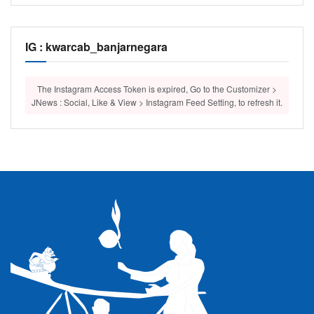
IG : kwarcab_banjarnegara
The Instagram Access Token is expired, Go to the Customizer >
JNews : Social, Like & View > Instagram Feed Setting, to refresh it.