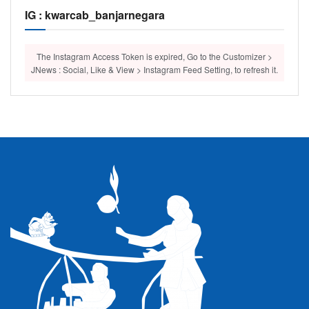
IG : kwarcab_banjarnegara
The Instagram Access Token is expired, Go to the Customizer >
JNews : Social, Like & View > Instagram Feed Setting, to refresh it.