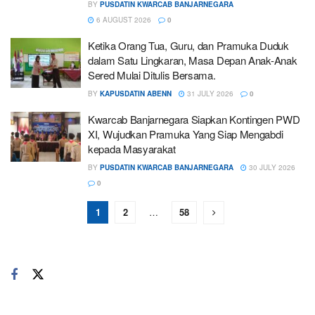
BY
PUSDATIN KWARCAB BANJARNEGARA
6 AUGUST 2026
0
Ketika Orang Tua, Guru, dan Pramuka Duduk
dalam Satu Lingkaran, Masa Depan Anak-Anak
Sered Mulai Ditulis Bersama.
BY
KAPUSDATIN ABENN
31 JULY 2026
0
Kwarcab Banjarnegara Siapkan Kontingen PWD
XI, Wujudkan Pramuka Yang Siap Mengabdi
kepada Masyarakat
BY
PUSDATIN KWARCAB BANJARNEGARA
30 JULY 2026
0
1
2
…
58